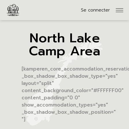
Se connecter
North Lake
Camp Area
[kamperen_core_accommodation_reservation
_box_shadow_box_shadow_type="yes"
layout="split"
content_background_color="#FFFFFF00"
content_padding="0 0"
show_accommodation_types="yes"
_box_shadow_box_shadow_position="
"]