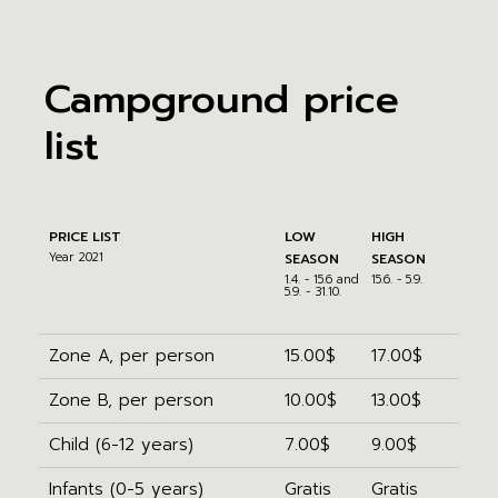
Campground price
list
PRICE LIST
LOW
HIGH
Year 2021
SEASON
SEASON
1.4. - 15.6 and
15.6. - 5.9.
5.9. - 31.10.
Zone A, per person
15.00$
17.00$
Zone B, per person
10.00$
13.00$
Child (6-12 years)
7.00$
9.00$
Infants (0-5 years)
Gratis
Gratis